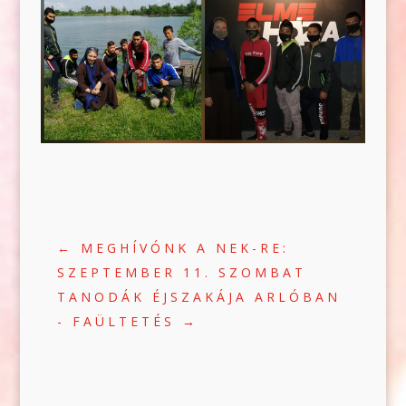
←
MEGHÍVÓNK A NEK-RE:
SZEPTEMBER 11. SZOMBAT
TANODÁK ÉJSZAKÁJA ARLÓBAN
- FAÜLTETÉS
→