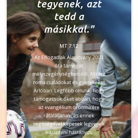
tegyenek, azt
tedd a
másikkal."
MT 7:12
Az Elfogadlak Alapítvány 2003
óta támogat
mélyszegénységben élő, főként
roma családokat és gyerekeket
Arlóban. Legfőbb célunk, hogy
támogassuk őket abban, hogy
az evangélium örömhírére
rátaláljanak, és ennek
segítségével
képesek legyenek
leküzdeni hátrányos