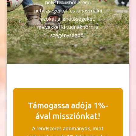
helyztetükből eredő
nehézségeiket, és kihasználni
azokat a lehetőségeket,
melyekkel ki tudnak törni a
szegénységből.
Támogassa adója 1%-
ával missziónkat!
A rendszeres adományok, mint