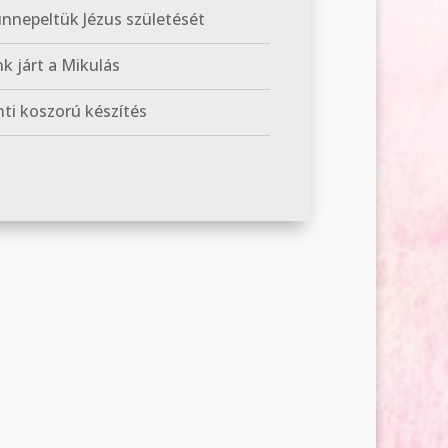
nepeltük Jézus születését
k járt a Mikulás
ti koszorú készítés