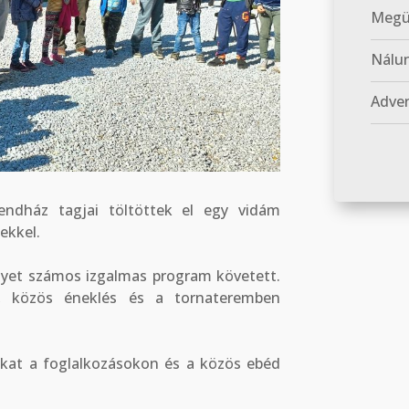
Megün
Nálun
Adven
endház tagjai töltöttek el egy vidám
ekkel.
lyet számos izgalmas program követett.
s, közös éneklés és a tornateremben
kat a foglalkozásokon és a közös ebéd