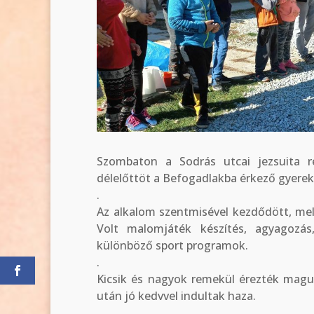
Szombaton a Sodrás utcai jezsuita r
délelőttöt a Befogadlakba érkező gyerek
.
Az alkalom szentmisével kezdődött, me
Volt malomjáték készítés, agyagozá
különböző sport programok.
.
Kicsik és nagyok remekül érezték magu
után jó kedvvel indultak haza.
.