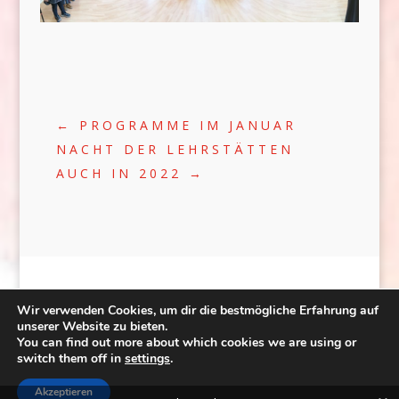
←
PROGRAMME IM JANUAR
NACHT DER LEHRSTÄTTEN
AUCH IN 2022
→
Wir verwenden Cookies, um dir die bestmögliche Erfahrung auf
unserer Website zu bieten.
You can find out more about which cookies we are using or
©2020 | WEB:
CRÆTIVE.HU
| TÁRHELY:
switch them off in
settings
.
RACKFOREST KFT.
|
ADATVÉDELEM
FACEBOOK
Akzeptieren