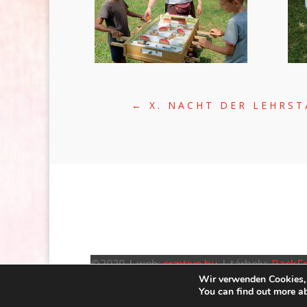
←
X. NACHT DER LEHRS
©2020 | web:
crætive.hu
| tárhely:
RackFo
Wir verwenden Cookies, 
You can find out more a