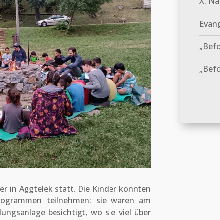
X. Na
Evang
„Bef
„Befo
r in Aggtelek statt. Die Kinder konnten
Programmen teilnehmen: sie waren am
lungsanlage besichtigt, wo sie viel über