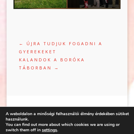
←
ÚJRA TUDJUK FOGADNI A
GYEREKEKET
KALANDOK A BORÓKA
TÁBORBAN
→
A weboldalon a minőségi felhasználói élmény érdekében sütiket
használunk.
You can find out more about which cookies we are using or
©2020 | WEB:
CRÆTIVE.HU
| TÁRHELY:
switch them off in
settings
.
RACKFOREST KFT.
|
ADATVÉDELEM