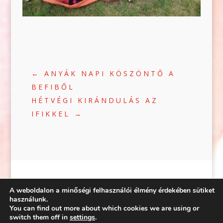
←
ANYÁK NAPI KÖSZÖNTŐ A
BEFIBŐL
HÉTVÉGI KIRÁNDULÁS AZ
IFIKKEL
→
A weboldalon a minőségi felhasználói élmény érdekében sütiket
használunk.
You can find out more about which cookies we are using or
©2020 | WEB:
CRÆTIVE.HU
| TÁRHELY:
switch them off in
settings
.
RACKFOREST KFT.
|
ADATVÉDELEM