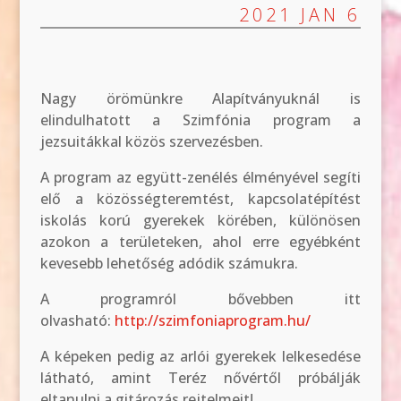
2021 JAN 6
Nagy örömünkre Alapítványuknál is
elindulhatott a Szimfónia program a
jezsuitákkal közös szervezésben.
A program az együtt-zenélés élményével segíti
elő a közösségteremtést, kapcsolatépítést
iskolás korú gyerekek körében, különösen
azokon a területeken, ahol erre egyébként
kevesebb lehetőség adódik számukra.
A programról bővebben itt
olvasható:
http://szimfoniaprogram.hu/
A képeken pedig az arlói gyerekek lelkesedése
látható, amint Teréz nővértől próbálják
eltanulni a gitározás rejtelmeit!