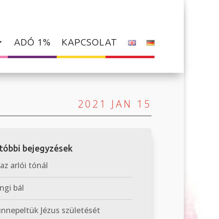
ADÓ 1%
KAPCSOLAT
2021 JAN 15
tóbbi bejegyzések
 az arlói tónál
ngi bál
nepeltük Jézus születését