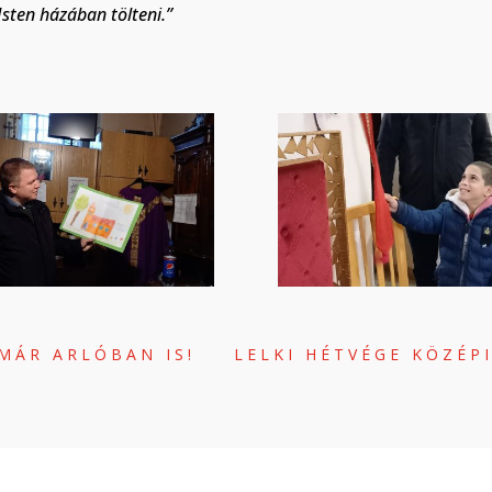
sten házában tölteni.”
MÁR ARLÓBAN IS!
LELKI HÉTVÉGE KÖZÉP