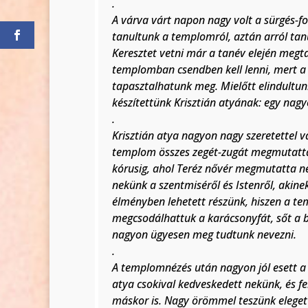
.
A várva várt napon nagy volt a sürgés-for
tanultunk a templomról, aztán arról tan
Keresztet vetni már a tanév elején megta
templomban csendben kell lenni, mert a
tapasztalhatunk meg. Mielőtt elindultu
készítettünk Krisztián atyának: egy nag
.
Krisztián atya nagyon nagy szeretettel 
templom összes zegét-zugát megmutatta 
kórusig, ahol Teréz nővér megmutatta ne
nekünk a szentmiséről és Istenről, akin
élményben lehetett részünk, hiszen a t
megcsodálhattuk a karácsonyfát, sőt a b
nagyon ügyesen meg tudtunk nevezni.
.
A templomnézés után nagyon jól esett a
atya csokival kedveskedett nekünk, és f
máskor is. Nagy örömmel teszünk eleget 