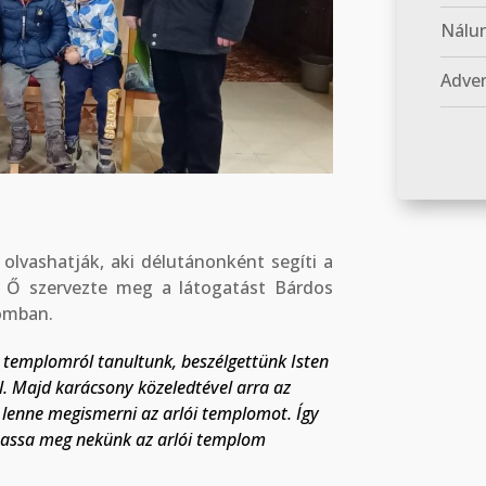
Nálun
Adven
olvashatják, aki délutánonként segíti a
. Ő szervezte meg a látogatást Bárdos
lomban.
 templomról tanultunk, beszélgettünk Isten
l. Majd karácsony közeledtével arra az
 lenne megismerni az arlói templomot. Így
tassa meg nekünk az arlói templom