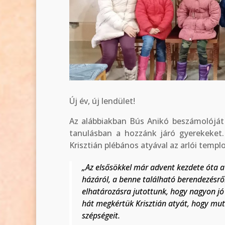
Új év, új lendület!
Az alábbiakban Bús Anikó beszámolóját 
tanulásban a hozzánk járó gyerekeket
Krisztián plébános atyával az arlói temp
„Az elsősökkel már advent kezdete óta a
házáról, a benne található berendezésrő
elhatározásra jutottunk, hogy nagyon jó
hát megkértük Krisztián atyát, hogy mu
szépségeit.