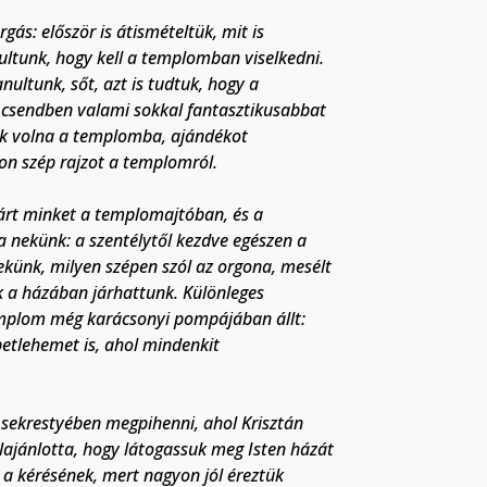
gás: először is átismételtük, mit is
ultunk, hogy kell a templomban viselkedni.
nultunk, sőt, azt is tudtuk, hogy a
 csendben valami sokkal fantasztikusabbat
nk volna a templomba, ajándékot
yon szép rajzot a templomról.
várt minket a templomajtóban, és a
nekünk: a szentélytől kezdve egészen a
künk, milyen szépen szól az orgona, mesélt
ek a házában járhattunk. Különleges
emplom még karácsonyi pompájában állt:
etlehemet is, ahol mindenkit
 sekrestyében megpihenni, ahol Krisztán
elajánlotta, hogy látogassuk meg Isten házát
a kérésének, mert nagyon jól éreztük