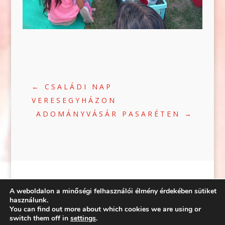
←
CSALÁDI NAP
VERESEGYHÁZON
ADOMÁNYVÁSÁR PASARÉTEN
→
A weboldalon a minőségi felhasználói élmény érdekében sütiket
használunk.
You can find out more about which cookies we are using or
©2020 | WEB:
CRÆTIVE.HU
| TÁRHELY:
switch them off in
settings
.
RACKFOREST KFT.
|
ADATVÉDELEM