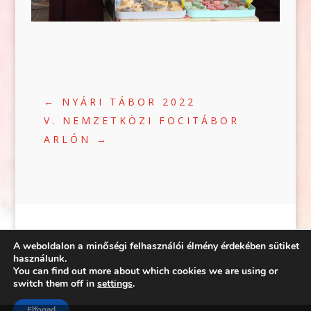
←
NYÁRI TÁBOR 2022
V. NEMZETKÖZI FOCITÁBOR
ARLÓN
→
A weboldalon a minőségi felhasználói élmény érdekében sütiket
használunk.
You can find out more about which cookies we are using or
©2020 | WEB:
CRÆTIVE.HU
| TÁRHELY:
switch them off in
settings
.
RACKFOREST KFT.
|
ADATVÉDELEM
FACEBOOK
Elfogad