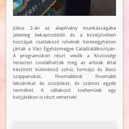
Július 2-án az alapítvány munkásságába
jelenleg bekapcsolódó és a közeljövőben
hozzájuk csatlakozó nővérek Veresegyházon
jártak a Váci Egyházmegye Caládtalálkozóján.
A programokon részt vevők a Közösségi
teraszon csodálhatták meg az arlóiak által
készített különböző színű, formájú és illatú
szappanokat, finomabbnál finomabb
lekvárokat és szörpöket, és számos egyéb
terméket. A vállakozó szelleműek egy
kvízjátékon is részt vehettek!
.