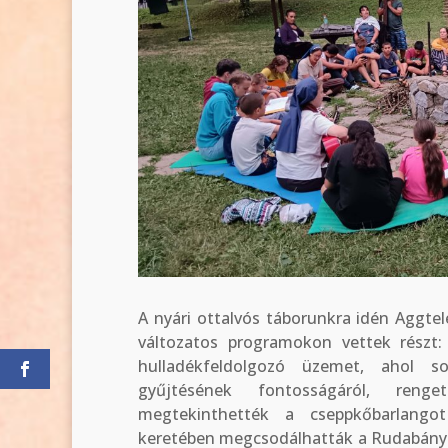
A nyári ottalvós táborunkra idén Aggte
változatos programokon vettek részt:
hulladékfeldolgozó üzemet, ahol s
gyűjtésének fontosságáról, reng
megtekinthették a cseppkőbarlango
keretében megcsodálhatták a Rudabányai