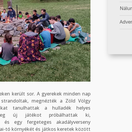
Nálun
Adven
leken került sor. A gyerekek minden nap
 strandoltak, megnézték a Zöld Völgy
okat tanulhattak a hulladék helyes
eteg új játékot próbálhattak ki,
t és egy fergeteges akadályverseny
-tó környékét és játkos keretek között