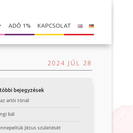
ADÓ 1%
KAPCSOLAT
2024 JÚL 28
tóbbi bejegyzések
 az arlói tónál
ngi bál
nepeltük Jézus születését