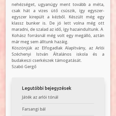
nehézséget, ugyanúgy ment tovább a méta,
csak hát a vizes ütő csúszik, így egyszer-
egyszer kirepült a kézből. Készült még egy
klassz bunker is. De jó lett volna még ott
maradni, de szalad az idő, így hazaindultunk. A
Kohász forrásnál még volt egy megálló, aztán
már meg sem álltunk hazáig.
Köszönjük az Elfogadlak Alapítvány, az Arlói
Széchenyi István Általános iskola és a
budakeszi cserkészek támogatását.
Szabó Gergő
Legutóbbi bejegyzések
Játék az arlói tónál
Farsangi bál