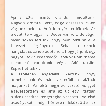
Április 20-án ismét kirándulni indultunk.
Nagyon örömteli volt, hogy összesen 35-en
vágtunk neki az Arló környéki erdőknek. Az
eredeti terv ugyan a Dédes vár volt, de végül
olyan sokan lettünk, hogy nem fértünk el a
tervezett járgányokba. Sebaj, a remek
hangulat és az idő adott volt, hogy járjunk egy
nagyot. Rövid ismerkedős játékok után “néma
csendben” vonultunk végig Arló utcáin.
Képzelhetitek 🙂
A fatelepen engedélyt kértünk, hogy
átmehessünk és máris az erődben találtuk
magunkat. Az első hegynek vezető völgyet
eltévesztettem és arra az út egy irdatlan
akácos-szedres rengetegbe vezetett. Az első
akadályokat még hősiesen leküzdötte az